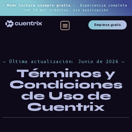
✓ Modo lectura siempre gratis
 ·
Experiencia completa 
con IA por créditos, sin suscripción
Empieza gratis
— Última actualización: Junio de 2026 —
Términos y
Condiciones
de Uso de
Cuentrix