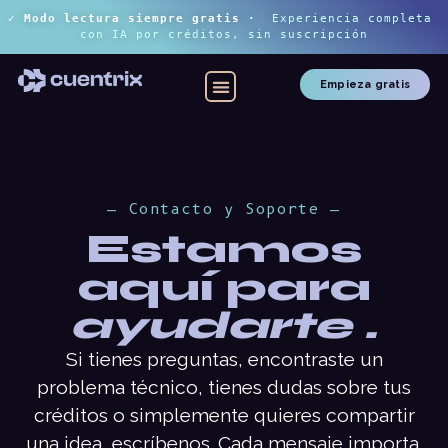
✓ Modo lectura siempre gratis
 ·
Experiencia completa 
con IA por créditos, sin suscripción
Empieza gratis
— Contacto y Soporte —
Estamos
aquí para
ayudarte .
Si tienes preguntas, encontraste un
problema técnico, tienes dudas sobre tus
créditos o simplemente quieres compartir
una idea, escríbenos. Cada mensaje importa.