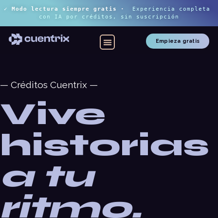
✓ Modo lectura siempre gratis
 ·
Experiencia completa 
con IA por créditos, sin suscripción
Empieza gratis
— Créditos Cuentrix —
Vive
historias
a tu
ritmo.