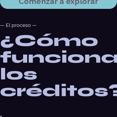
Comenzar a explorar
— El proceso —
¿Cómo
funcion
los
créditos
1