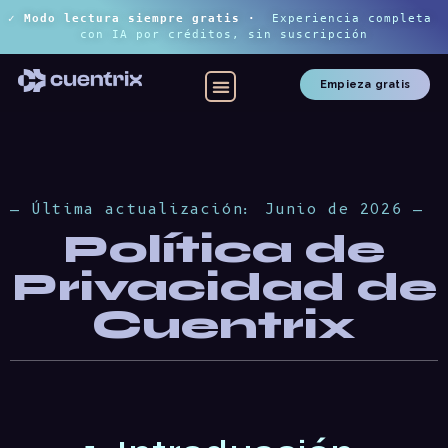
✓ Modo lectura siempre gratis
 ·
Experiencia completa 
con IA por créditos, sin suscripción
Empieza gratis
— Última actualización: Junio de 2026 —
Política de
Privacidad de
Cuentrix